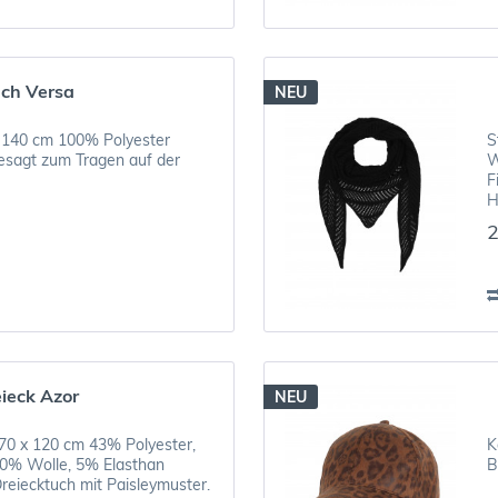
uch Versa
NEU
x 140 cm 100% Polyester
S
esagt zum Tragen auf der
W
F
H
2
eieck Azor
NEU
 70 x 120 cm 43% Polyester,
K
10% Wolle, 5% Elasthan
B
reiecktuch mit Paisleymuster.