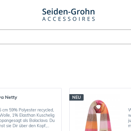
va Netty
NEU
5 cm 59% Polyester recycled,
W
Wolle, 1% Elasthan Kuschelig
w
opangesagt als Balaclava. Du
j
st sie Dir über den Kopf,...
m
m