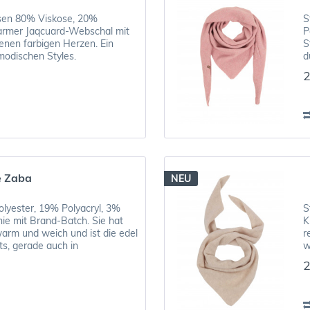
sen 80% Viskose, 20%
S
warmer Jaqcuard-Webschal mit
P
nen farbigen Herzen. Ein
S
 modischen Styles.
d
O
2
e Zaba
NEU
lyester, 19% Polyacryl, 3%
S
ie mit Brand-Batch. Sie hat
K
arm und weich und ist die edel
r
ts, gerade auch in
w
2