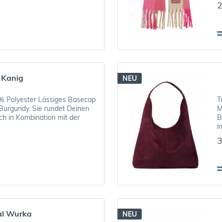
2
 Kanig
NEU
% Polyester Lässiges Basecap
T
Burgundy. Sie rundet Deinen
M
ch in Kombination mit der
B
i
3
l Wurka
NEU