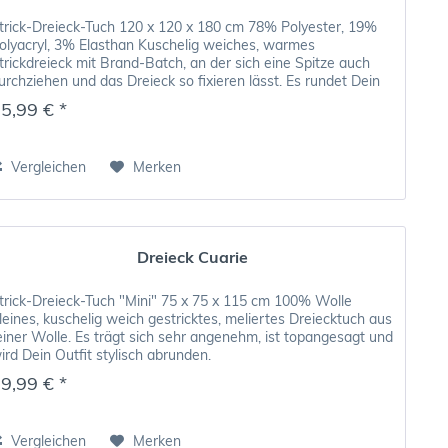
trick-Dreieck-Tuch 120 x 120 x 180 cm 78% Polyester, 19%
olyacryl, 3% Elasthan Kuschelig weiches, warmes
trickdreieck mit Brand-Batch, an der sich eine Spitze auch
urchziehen und das Dreieck so fixieren lässt. Es rundet Dein
utfit...
5,99 € *
Vergleichen
Merken
Dreieck Cuarie
trick-Dreieck-Tuch "Mini" 75 x 75 x 115 cm 100% Wolle
leines, kuschelig weich gestricktes, meliertes Dreiecktuch aus
einer Wolle. Es trägt sich sehr angenehm, ist topangesagt und
ird Dein Outfit stylisch abrunden.
9,99 € *
Vergleichen
Merken