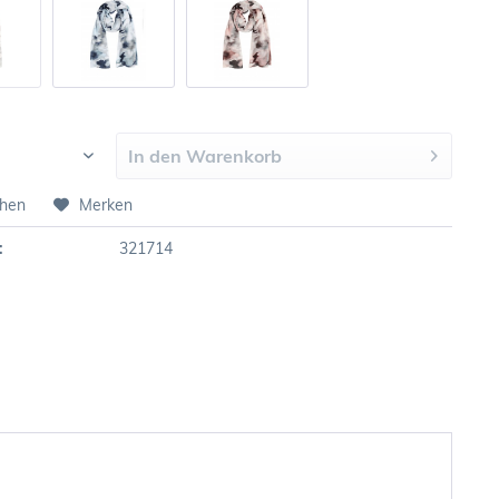
In den
Warenkorb
chen
Merken
:
321714