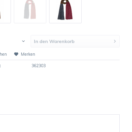
In den
Warenkorb
chen
Merken
:
362303