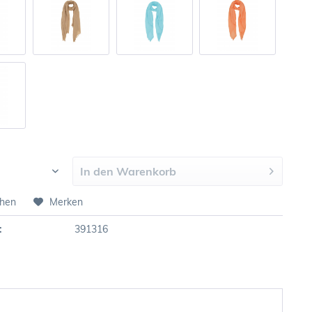
In den
Warenkorb
chen
Merken
:
391316