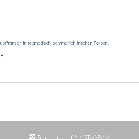
Zupffransen in topmodisch, sommerlich frischen Farben.
s"
Folge uns auf #INSTAGRAM